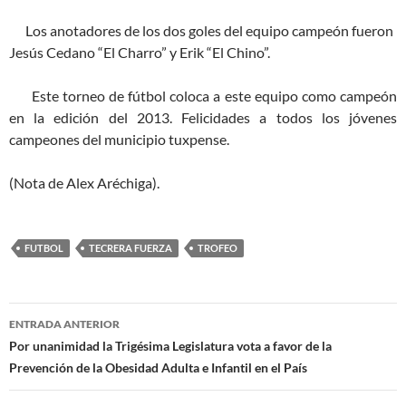
Los anotadores de los dos goles del equipo campeón fueron
Jesús Cedano “El Charro” y Erik “El Chino”.
Este torneo de fútbol coloca a este equipo como campeón
en la edición del 2013. Felicidades a todos los jóvenes
campeones del municipio tuxpense.
(Nota de Alex Aréchiga).
FUTBOL
TECRERA FUERZA
TROFEO
Navegación
ENTRADA ANTERIOR
de
Por unanimidad la Trigésima Legislatura vota a favor de la
Prevención de la Obesidad Adulta e Infantil en el País
entradas