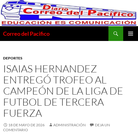
Saltar
al
contenido
Buscar
Correo del Pacifico
MENÚ
PRINCI
DEPORTES
ISAIAS HERNANDEZ
ENTREGÓ TROFEO AL
CAMPEÓN DE LA LIGA DE
FUTBOL DE TERCERA
FUERZA
18 DE MAYO DE 2026
ADMINISTRACIÓN
DEJA UN
COMENTARIO