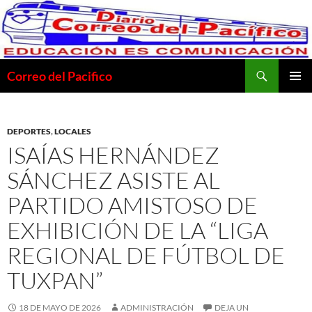
Saltar
al
contenido
Buscar
Correo del Pacifico
MENÚ
PRINCI
DEPORTES
,
LOCALES
ISAÍAS HERNÁNDEZ
SÁNCHEZ ASISTE AL
PARTIDO AMISTOSO DE
EXHIBICIÓN DE LA “LIGA
REGIONAL DE FÚTBOL DE
TUXPAN”
18 DE MAYO DE 2026
ADMINISTRACIÓN
DEJA UN