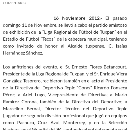
COMENTARIO
16 Noviembre 2012.-
El pasado
domingo 11 de Noviembre, se llevó a cabo el partido amistoso
de exhibición de la “Liga Regional de Fútbol de Tuxpan” en el
Estadio de Fútbol “Tecos” de la cabecera municipal, teniendo
como invitado de honor al Alcalde tuxpense, C. Isaías
Hernández Sánchez.
Los anfitriones del evento, el Sr. Ernesto Flores Betancourt,
Presidente de la Liga Regional de Tuxpan, y el Sr. Enrique Viera
González, Tesorero, recibieron también en el acto al Presidente
de la Directiva del Deportivo Tepic “Coras”, Ricardo Fonseca
Pérez; a Ariel Lugo, Vicepresidente de Directiva; a Mario
Ramírez Corona, también de la Directiva del Deportivo; a
Marcelino Bernal, Director Técnico del Deportivo Tepic
(jugador de segunda división profesional que jugó en equipos
como Pachuca, Cruz Azul, Monterrey, y en la Selección
Nacional en el Mundial del 94, anotando el gol del empate en el