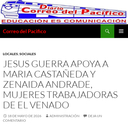
Saltar
al
contenido
Buscar
Correo del Pacifico
MENÚ
PRINCI
LOCALES
,
SOCIALES
JESUS GUERRA APOYA A
MARIA CASTAÑEDA Y
ZENAIDA ANDRADE,
MUJERES TRABAJADORAS
DE EL VENADO
18 DE MAYO DE 2026
ADMINISTRACIÓN
DEJA UN
COMENTARIO