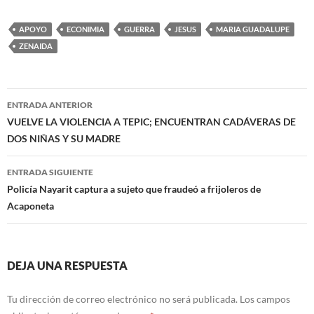
APOYO
ECONIMIA
GUERRA
JESUS
MARIA GUADALUPE
ZENAIDA
Navegación
ENTRADA ANTERIOR
de
VUELVE LA VIOLENCIA A TEPIC; ENCUENTRAN CADÁVERAS DE
DOS NIÑAS Y SU MADRE
entradas
ENTRADA SIGUIENTE
Policía Nayarit captura a sujeto que fraudeó a frijoleros de
Acaponeta
DEJA UNA RESPUESTA
Tu dirección de correo electrónico no será publicada.
Los campos