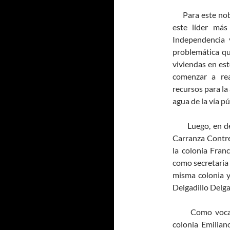
Para este noble
este líder más
Independencia 
problemática qu
viviendas en est
comenzar a rea
recursos para la
agua de la vía pú
Luego, en demo
Carranza Contre
la colonia Franc
como secretaria 
misma colonia y
Delgadillo Delga
Como vocales 
colonia Emilia