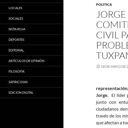
POLITICA
LOCALES
JORGE
SOCIALES
COMIT
NOTA ROJA
CIVIL 
DEPORTES
PROBL
EDITORIAL
TUXPA
ARTÍCULOS DE OPINIÓN
18 DE MAYO DE 
FILOSOFIA
SATIRICOSAS
representación
EDICION DIGITAL
Jorge.
El líder 
junto con entu
ciudadanos dent
través de los m
que afectan a tod