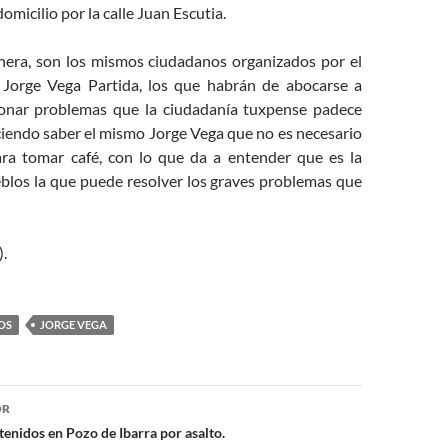
omicilio por la calle Juan Escutia.
, son los mismos ciudadanos organizados por el
a Jorge Vega Partida, los que habrán de abocarse a
ionar problemas que la ciudadanía tuxpense padece
ciendo saber el mismo Jorge Vega que no es necesario
ara tomar café, con lo que da a entender que es la
eblos la que puede resolver los graves problemas que
.
OS
JORGE VEGA
ón
OR
enidos en Pozo de Ibarra por asalto.