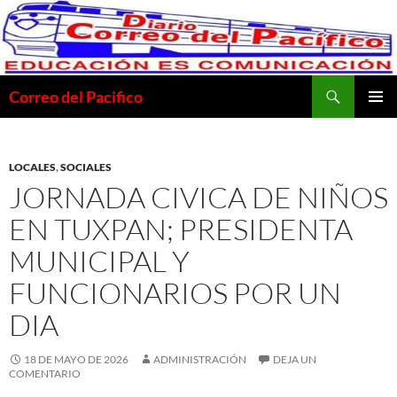
Saltar
al
contenido
Buscar
Correo del Pacifico
MENÚ
PRINCI
LOCALES
,
SOCIALES
JORNADA CIVICA DE NIÑOS
EN TUXPAN; PRESIDENTA
MUNICIPAL Y
FUNCIONARIOS POR UN
DIA
18 DE MAYO DE 2026
ADMINISTRACIÓN
DEJA UN
COMENTARIO