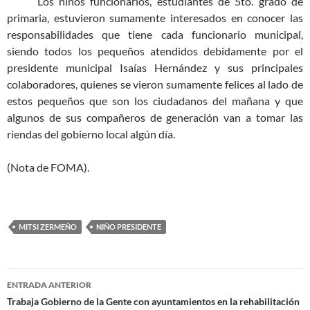
Los niños funcionarios, estudiantes de 5to. grado de
primaria, estuvieron sumamente interesados en conocer las
responsabilidades que tiene cada funcionario municipal,
siendo todos los pequeños atendidos debidamente por el
presidente municipal Isaías Hernández y sus principales
colaboradores, quienes se vieron sumamente felices al lado de
estos pequeños que son los ciudadanos del mañana y que
algunos de sus compañeros de generación van a tomar las
riendas del gobierno local algún día.
(Nota de FOMA).
MITSI ZERMEÑO
NIÑO PRESIDENTE
Navegación
ENTRADA ANTERIOR
de
Trabaja Gobierno de la Gente con ayuntamientos en la rehabilitación