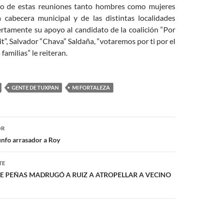
so de estas reuniones tanto hombres como mujeres
 cabecera municipal y de las distintas localidades
ertamente su apoyo al candidato de la coalición “Por
it”, Salvador “Chava” Saldaña, “votaremos por ti por el
familias” le reiteran.
GENTE DE TUXPAN
MI FORTALEZA
ón
OR
unfo arrasador a Roy
TE
DE PEÑAS MADRUGÓ A RUIZ A ATROPELLAR A VECINO