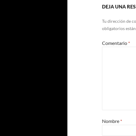
DEJA UNA RE
Tu dirección de co
obligatorios está
Comentario
*
Nombre
*