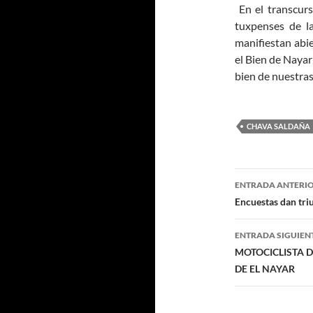
En el transcur
tuxpenses de la
manifiestan abi
el Bien de Nayar
bien de nuestras 
CHAVA SALDAÑA
Navegaci
ENTRADA ANTERI
de
Encuestas dan tri
entradas
ENTRADA SIGUIEN
MOTOCICLISTA 
DE EL NAYAR