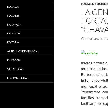
LOCALES
,
SOCIALE
LOCALES
LA GEN
SOCIALES
FORTA
NOTA ROJA
“CHAVA
DEPORTES
18 DE MAYO DE 
EDITORIAL
ARTÍCULOS DE OPINIÓN
FILOSOFIA
líderes natural
multitudinarias
SATIRICOSAS
Barrera, candida
EDICION DIGITAL
Este lunes visi
municipal a qu
“tendremos cal
familias, remo
facilitaremos cap