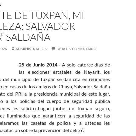
S
TE DE TUXPAN, MI
LEZA: SALVADOR
” SALDAÑA
2026
ADMINISTRACIÓN
DEJA UN COMENTARIO
25 de Junio 2014.-
A solo catorce días de
las elecciones estatales de Nayarit, los
es del municipio de Tuxpan se dan cita en reuniones
 o en casas de los amigos de Chava, Salvador Saldaña
to del PRI a la presidencia municipal de este lugar.
tó a los policías del cuerpo de seguridad pública
ienes les solicito hagan juntos un Tuxpan seguro,
les iluminadas que garanticen la seguridad de las
delaremos las casetas de policía y a ustedes les
acitación sobre la prevención del delito”.