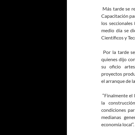
Más tarde se re
Capacitación par
los seccionales
medio día se di
Científicos y T
Por la tarde se
quienes dijo con
su oficio art
proyectos produc
el arranque de l
“Finalmente el l
la construcci
condiciones pa
medianas gener
economía local”.