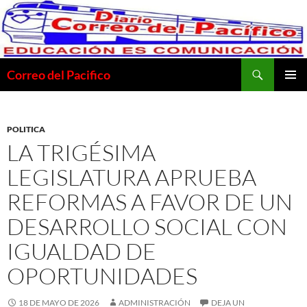
Saltar
al
contenido
Buscar
Correo del Pacifico
MENÚ
PRINCI
POLITICA
LA TRIGÉSIMA
LEGISLATURA APRUEBA
REFORMAS A FAVOR DE UN
DESARROLLO SOCIAL CON
IGUALDAD DE
OPORTUNIDADES
18 DE MAYO DE 2026
ADMINISTRACIÓN
DEJA UN