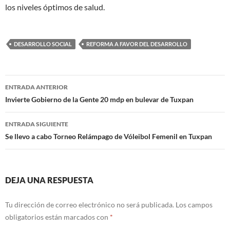
los niveles óptimos de salud.
DESARROLLO SOCIAL
REFORMA A FAVOR DEL DESARROLLO
Navegación
ENTRADA ANTERIOR
de
Invierte Gobierno de la Gente 20 mdp en bulevar de Tuxpan
entradas
ENTRADA SIGUIENTE
Se llevo a cabo Torneo Relámpago de Vóleibol Femenil en Tuxpan
DEJA UNA RESPUESTA
Tu dirección de correo electrónico no será publicada.
Los campos
obligatorios están marcados con
*