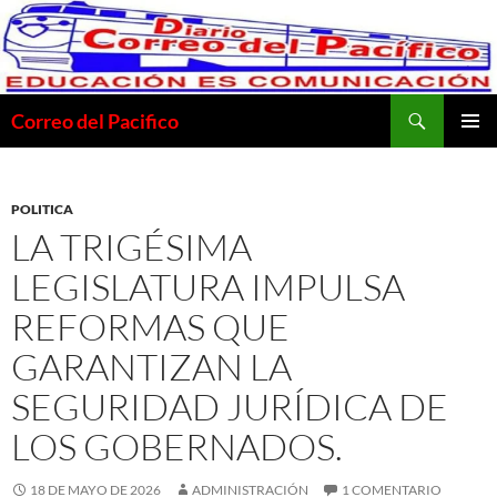
Saltar
al
contenido
Buscar
Correo del Pacifico
MENÚ
PRINCI
POLITICA
LA TRIGÉSIMA
LEGISLATURA IMPULSA
REFORMAS QUE
GARANTIZAN LA
SEGURIDAD JURÍDICA DE
LOS GOBERNADOS.
18 DE MAYO DE 2026
ADMINISTRACIÓN
1 COMENTARIO