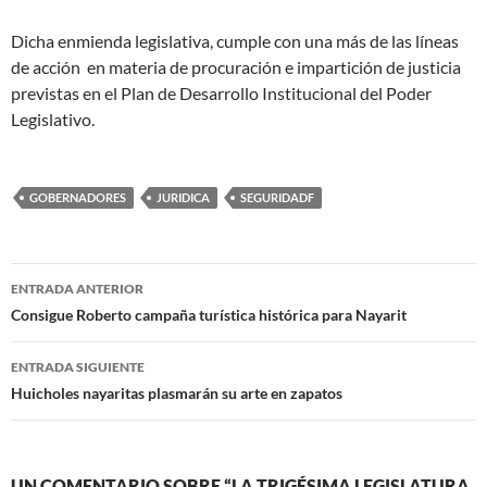
Dicha enmienda legislativa, cumple con una más de las líneas
de acción en materia de procuración e impartición de justicia
previstas en el Plan de Desarrollo Institucional del Poder
Legislativo.
GOBERNADORES
JURIDICA
SEGURIDADF
Navegación
ENTRADA ANTERIOR
de
Consigue Roberto campaña turística histórica para Nayarit
entradas
ENTRADA SIGUIENTE
Huicholes nayaritas plasmarán su arte en zapatos
UN COMENTARIO SOBRE “LA TRIGÉSIMA LEGISLATURA