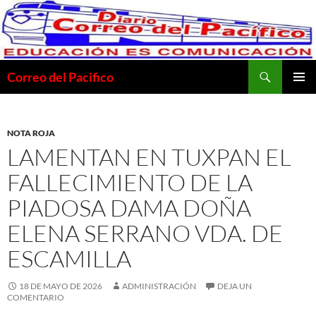
Saltar
al
contenido
Buscar
Correo del Pacifico
MENÚ
PRINCI
NOTA ROJA
LAMENTAN EN TUXPAN EL
FALLECIMIENTO DE LA
PIADOSA DAMA DOÑA
ELENA SERRANO VDA. DE
ESCAMILLA
18 DE MAYO DE 2026
ADMINISTRACIÓN
DEJA UN
COMENTARIO