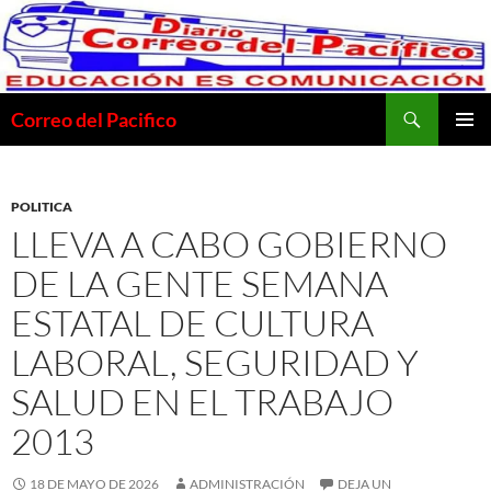
Saltar
al
contenido
Buscar
Correo del Pacifico
MENÚ
PRINCI
POLITICA
LLEVA A CABO GOBIERNO
DE LA GENTE SEMANA
ESTATAL DE CULTURA
LABORAL, SEGURIDAD Y
SALUD EN EL TRABAJO
2013
18 DE MAYO DE 2026
ADMINISTRACIÓN
DEJA UN