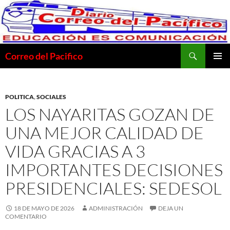
Saltar
al
contenido
Buscar
Correo del Pacifico
MENÚ
PRINCI
POLITICA
,
SOCIALES
LOS NAYARITAS GOZAN DE
UNA MEJOR CALIDAD DE
VIDA GRACIAS A 3
IMPORTANTES DECISIONES
PRESIDENCIALES: SEDESOL
18 DE MAYO DE 2026
ADMINISTRACIÓN
DEJA UN
COMENTARIO