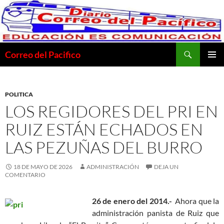
Saltar
al
contenido
Buscar
Correo del Pacifico
MENÚ
PRINCI
POLITICA
LOS REGIDORES DEL PRI EN
RUIZ ESTÁN ECHADOS EN
LAS PEZUÑAS DEL BURRO
18 DE MAYO DE 2026
ADMINISTRACIÓN
DEJA UN
COMENTARIO
26 de enero del 2014.-
Ahora que la
administración panista de Ruiz que