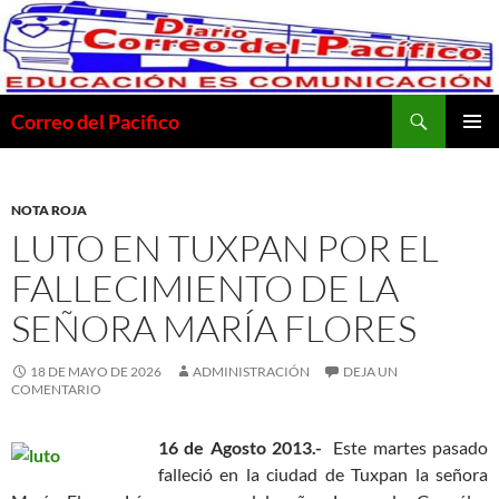
Saltar
al
contenido
Buscar
Correo del Pacifico
MENÚ
PRINCI
NOTA ROJA
LUTO EN TUXPAN POR EL
FALLECIMIENTO DE LA
SEÑORA MARÍA FLORES
18 DE MAYO DE 2026
ADMINISTRACIÓN
DEJA UN
COMENTARIO
16 de Agosto 2013.-
Este martes pasado
falleció en la ciudad de Tuxpan la señora