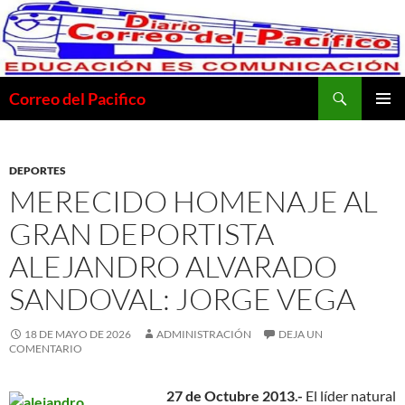
Saltar
al
contenido
Buscar
Correo del Pacifico
MENÚ
PRINCI
DEPORTES
MERECIDO HOMENAJE AL
GRAN DEPORTISTA
ALEJANDRO ALVARADO
SANDOVAL: JORGE VEGA
18 DE MAYO DE 2026
ADMINISTRACIÓN
DEJA UN
COMENTARIO
27 de Octubre 2013.-
El líder natural