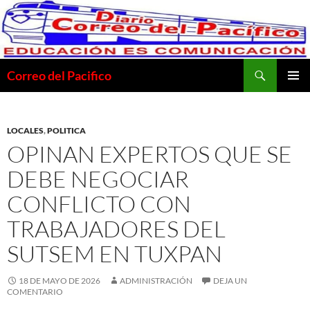
Saltar
al
contenido
Buscar
Correo del Pacifico
MENÚ
PRINCI
LOCALES
,
POLITICA
OPINAN EXPERTOS QUE SE
DEBE NEGOCIAR
CONFLICTO CON
TRABAJADORES DEL
SUTSEM EN TUXPAN
18 DE MAYO DE 2026
ADMINISTRACIÓN
DEJA UN
COMENTARIO