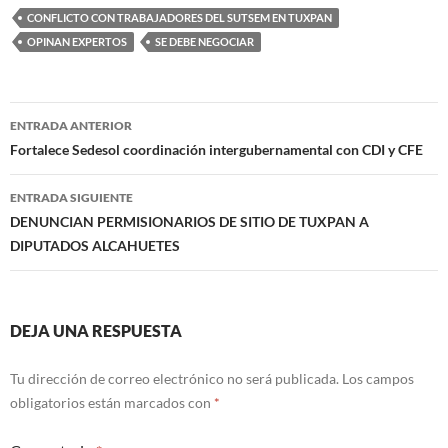
CONFLICTO CON TRABAJADORES DEL SUTSEM EN TUXPAN
OPINAN EXPERTOS
SE DEBE NEGOCIAR
Navegación
ENTRADA ANTERIOR
de
Fortalece Sedesol coordinación intergubernamental con CDI y CFE
entradas
ENTRADA SIGUIENTE
DENUNCIAN PERMISIONARIOS DE SITIO DE TUXPAN A
DIPUTADOS ALCAHUETES
DEJA UNA RESPUESTA
Tu dirección de correo electrónico no será publicada.
Los campos
obligatorios están marcados con
*