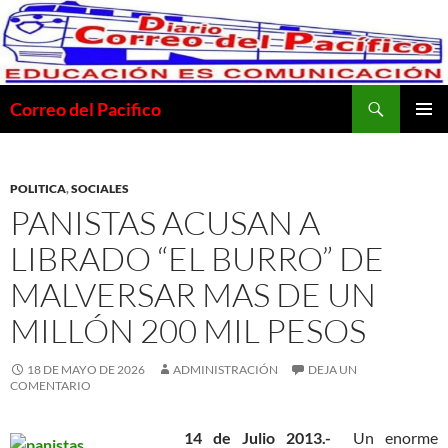
Saltar
al
contenido
Buscar
Correo del Pacifico
MENÚ
PRINCI
POLITICA
,
SOCIALES
PANISTAS ACUSAN A
LIBRADO “EL BURRO” DE
MALVERSAR MAS DE UN
MILLÓN 200 MIL PESOS
18 DE MAYO DE 2026
ADMINISTRACIÓN
DEJA UN
COMENTARIO
14 de Julio 2013.-
Un enorme