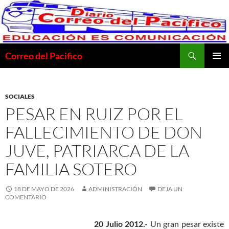
Saltar
al
contenido
Buscar
Correo del Pacifico
MENÚ
PRINCI
SOCIALES
PESAR EN RUIZ POR EL
FALLECIMIENTO DE DON
JUVE, PATRIARCA DE LA
FAMILIA SOTERO
18 DE MAYO DE 2026
ADMINISTRACIÓN
DEJA UN
COMENTARIO
20 Julio 2012.-
Un gran pesar existe