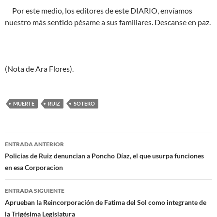
Por este medio, los editores de este DIARIO, envíamos
nuestro más sentido pésame a sus familiares. Descanse en paz.
(Nota de Ara Flores).
MUERTE
RUIZ
SOTERO
Navegación
ENTRADA ANTERIOR
de
Policias de Ruiz denuncian a Poncho Díaz, el que usurpa funciones
en esa Corporacion
entradas
ENTRADA SIGUIENTE
Aprueban la Reincorporación de Fatima del Sol como integrante de
la Trigésima Legislatura