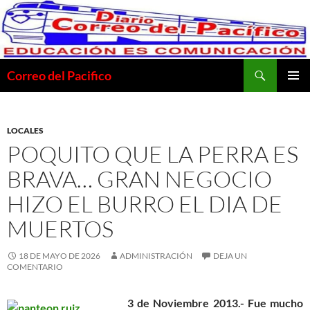
Saltar
al
contenido
Buscar
Correo del Pacifico
MENÚ
PRINCI
LOCALES
POQUITO QUE LA PERRA ES
BRAVA… GRAN NEGOCIO
HIZO EL BURRO EL DIA DE
MUERTOS
18 DE MAYO DE 2026
ADMINISTRACIÓN
DEJA UN
COMENTARIO
3 de Noviembre 2013.-
Fue mucho