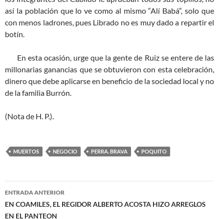
así la población que lo ve como al mismo “Alí Babá”, solo que
con menos ladrones, pues Librado no es muy dado a repartir el
botín.
En esta ocasión, urge que la gente de Ruiz se entere de las
millonarias ganancias que se obtuvieron con esta celebración,
dinero que debe aplicarse en beneficio de la sociedad local y no
de la familia Burrón.
(Nota de H. P.).
MUERTOS
NEGOCIO
PERRA. BRAVA
POQUITO
Navegación
ENTRADA ANTERIOR
de
EN COAMILES, EL REGIDOR ALBERTO ACOSTA HIZO ARREGLOS
EN EL PANTEON