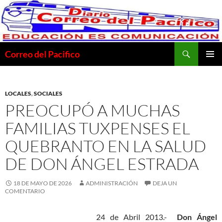
Saltar
al
contenido
Buscar
Correo del Pacifico
MENÚ
PRINCI
LOCALES
,
SOCIALES
PREOCUPÓ A MUCHAS
FAMILIAS TUXPENSES EL
QUEBRANTO EN LA SALUD
DE DON ÁNGEL ESTRADA
18 DE MAYO DE 2026
ADMINISTRACIÓN
DEJA UN
COMENTARIO
24 de Abril 2013.-
Don Ángel