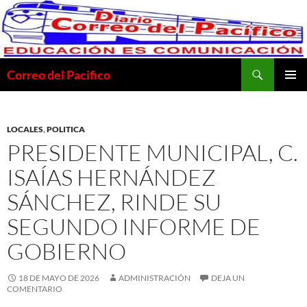
Saltar
al
contenido
Buscar
Correo del Pacifico
MENÚ
PRINCI
LOCALES
,
POLITICA
PRESIDENTE MUNICIPAL, C.
ISAÍAS HERNÁNDEZ
SÁNCHEZ, RINDE SU
SEGUNDO INFORME DE
GOBIERNO
18 DE MAYO DE 2026
ADMINISTRACIÓN
DEJA UN
COMENTARIO