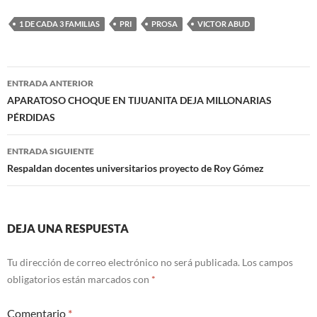
1 DE CADA 3 FAMILIAS
PRI
PROSA
VICTOR ABUD
Navegación
ENTRADA ANTERIOR
de
APARATOSO CHOQUE EN TIJUANITA DEJA MILLONARIAS
PÉRDIDAS
entradas
ENTRADA SIGUIENTE
Respaldan docentes universitarios proyecto de Roy Gómez
DEJA UNA RESPUESTA
Tu dirección de correo electrónico no será publicada.
Los campos
obligatorios están marcados con
*
Comentario
*