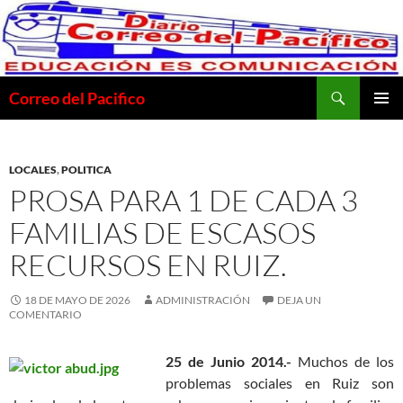
Saltar
al
contenido
Buscar
Correo del Pacifico
MENÚ
PRINCI
LOCALES
,
POLITICA
PROSA PARA 1 DE CADA 3
FAMILIAS DE ESCASOS
RECURSOS EN RUIZ.
18 DE MAYO DE 2026
ADMINISTRACIÓN
DEJA UN
COMENTARIO
25 de Junio 2014.-
Muchos de los
problemas sociales en Ruiz son