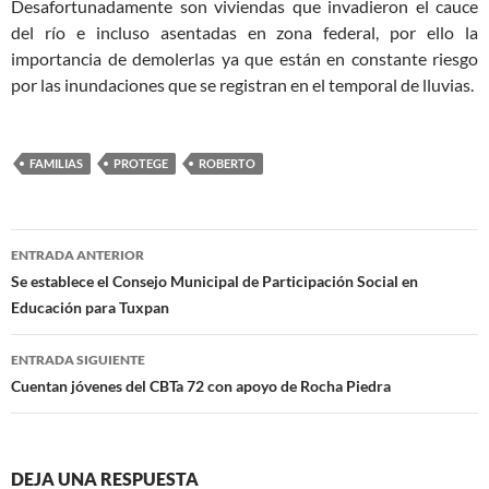
Desafortunadamente son viviendas que invadieron el cauce
del río e incluso asentadas en zona federal, por ello la
importancia de demolerlas ya que están en constante riesgo
por las inundaciones que se registran en el temporal de lluvias.
FAMILIAS
PROTEGE
ROBERTO
Navegación
ENTRADA ANTERIOR
de
Se establece el Consejo Municipal de Participación Social en
Educación para Tuxpan
entradas
ENTRADA SIGUIENTE
Cuentan jóvenes del CBTa 72 con apoyo de Rocha Piedra
DEJA UNA RESPUESTA