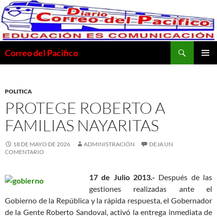
Saltar
al
contenido
Buscar
Correo del Pacifico
MENÚ
PRINCI
POLITICA
PROTEGE ROBERTO A
FAMILIAS NAYARITAS
18 DE MAYO DE 2026
ADMINISTRACIÓN
DEJA UN
COMENTARIO
17 de Julio 2013.-
Después de las
gestiones realizadas ante el
Gobierno de la República y la rápida respuesta, el Gobernador
de la Gente Roberto Sandoval, activó la entrega inmediata de