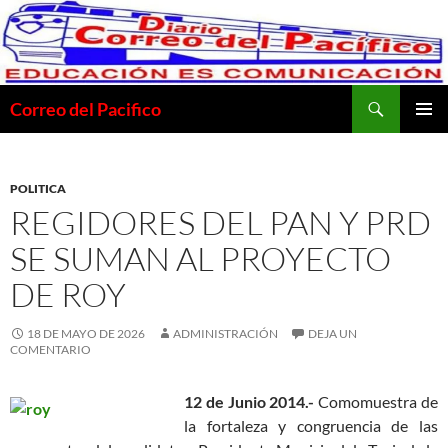
Saltar
al
contenido
Buscar
Correo del Pacifico
MENÚ
PRINCI
POLITICA
REGIDORES DEL PAN Y PRD
SE SUMAN AL PROYECTO
DE ROY
18 DE MAYO DE 2026
ADMINISTRACIÓN
DEJA UN
COMENTARIO
12 de Junio 2014.-
Comomuestra de
la fortaleza y congruencia de las