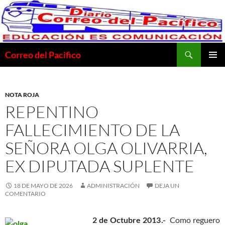
Saltar
al
contenido
Buscar
Correo del Pacifico
MENÚ
PRINCI
NOTA ROJA
REPENTINO
FALLECIMIENTO DE LA
SEÑORA OLGA OLIVARRIA,
EX DIPUTADA SUPLENTE
18 DE MAYO DE 2026
ADMINISTRACIÓN
DEJA UN
COMENTARIO
2 de Octubre 2013.-
Como reguero