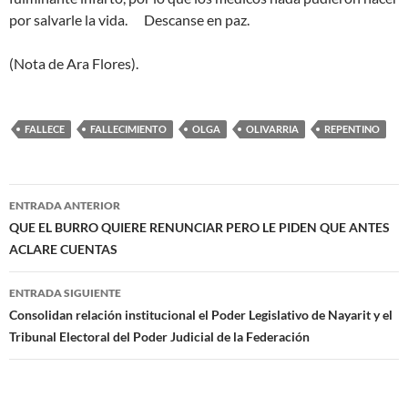
por salvarle la vida. Descanse en paz.
(Nota de Ara Flores).
FALLECE
FALLECIMIENTO
OLGA
OLIVARRIA
REPENTINO
Navegación
ENTRADA ANTERIOR
de
QUE EL BURRO QUIERE RENUNCIAR PERO LE PIDEN QUE ANTES
ACLARE CUENTAS
entradas
ENTRADA SIGUIENTE
Consolidan relación institucional el Poder Legislativo de Nayarit y el
Tribunal Electoral del Poder Judicial de la Federación