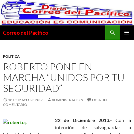
Saltar
al
contenido
Buscar
Correo del Pacifico
MENÚ
PRINCI
POLITICA
ROBERTO PONE EN
MARCHA “UNIDOS POR TU
SEGURIDAD”
18 DE MAYO DE 2026
ADMINISTRACIÓN
DEJA UN
COMENTARIO
22 de Diciembre 2013.-
Con la
intención de salvaguardar la