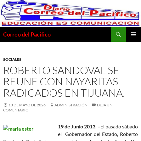
Saltar
al
contenido
Buscar
Correo del Pacifico
MENÚ
PRINCI
SOCIALES
ROBERTO SANDOVAL SE
REUNE CON NAYARITAS
RADICADOS EN TIJUANA.
18 DE MAYO DE 2026
ADMINISTRACIÓN
DEJA UN
COMENTARIO
19 de Junio 2013. –
El pasado sábado
el Gobernador del Estado, Roberto