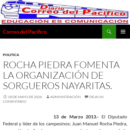
Saltar
al
contenido
Buscar
Correo del Pacifico
MENÚ
PRINCI
POLITICA
ROCHA PIEDRA FOMENTA
LA ORGANIZACIÓN DE
SORGUEROS NAYARITAS.
18 DE MAYO DE 2026
ADMINISTRACIÓN
DEJA UN
COMENTARIO
13 de Marzo 2013.-
El Diputado
Federal y líder de los campesinos; Juan Manuel Rocha Piedra,