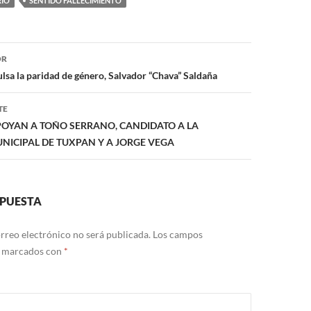
RIO
SENTIDO FALLECIMIENTO
ón
OR
lsa la paridad de género, Salvador “Chava” Saldaña
TE
POYAN A TOÑO SERRANO, CANDIDATO A LA
NICIPAL DE TUXPAN Y A JORGE VEGA
SPUESTA
rreo electrónico no será publicada.
Los campos
n marcados con
*