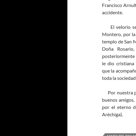
Francisco Arnulf
accidente.
El velorio se l
Montero, por la 
templo de San Mi
Doña Rosario
posteriormente 
le dio cristian
que la acompañó,
toda la sociedad
Por nuestra pa
buenos amigos, l
por el eterno 
Aréchiga).