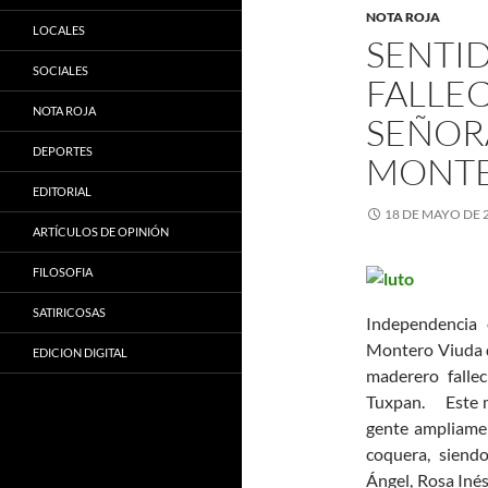
NOTA ROJA
LOCALES
SENTID
SOCIALES
FALLEC
NOTA ROJA
SEÑOR
DEPORTES
MONT
EDITORIAL
18 DE MAYO DE 
ARTÍCULOS DE OPINIÓN
FILOSOFIA
SATIRICOSAS
Independencia 
Montero Viuda d
EDICION DIGITAL
maderero falle
Tuxpan.
Este mat
gente ampliamen
coquera, siend
Ángel, Rosa Inés