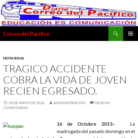
Saltar
al
contenido
Buscar
Correo del Pacifico
MENÚ
PRINCI
NOTA ROJA
TRAGICO ACCIDENTE
COBRA LA VIDA DE JOVEN
RECIEN EGRESADO.
18 DE MAYO DE 2026
ADMINISTRACIÓN
DEJA UN
COMENTARIO
16 de Octubre 2013.-
La
madrugada del pasado domingo en el