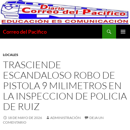
Saltar
al
contenido
Buscar
Correo del Pacifico
MENÚ
PRINCI
LOCALES
TRASCIENDE
ESCANDALOSO ROBO DE
PISTOLA 9 MILIMETROS EN
LA INSPECCION DE POLICIA
DE RUIZ
18 DE MAYO DE 2026
ADMINISTRACIÓN
DEJA UN
COMENTARIO