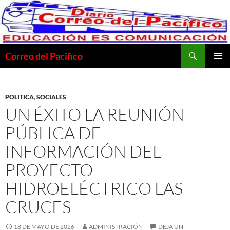
Saltar
al
contenido
Buscar
Correo del Pacifico
MENÚ
PRINCI
POLITICA
,
SOCIALES
UN ÉXITO LA REUNIÓN
PÚBLICA DE
INFORMACIÓN DEL
PROYECTO
HIDROELÉCTRICO LAS
CRUCES
18 DE MAYO DE 2026
ADMINISTRACIÓN
DEJA UN