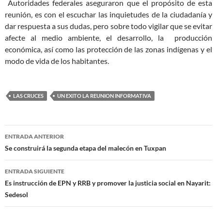
Autoridades federales aseguraron que el propósito de esta
reunión, es con el escuchar las inquietudes de la ciudadanía y
dar respuesta a sus dudas, pero sobre todo vigilar que se evitar
afecte al medio ambiente, el desarrollo, la producción
económica, así como las protección de las zonas indígenas y el
modo de vida de los habitantes.
LAS CRUCES
UN EXITO LA REUNION INFORMATIVA
Navegación
ENTRADA ANTERIOR
de
Se construirá la segunda etapa del malecón en Tuxpan
entradas
ENTRADA SIGUIENTE
Es instrucción de EPN y RRB y promover la justicia social en Nayarit:
Sedesol