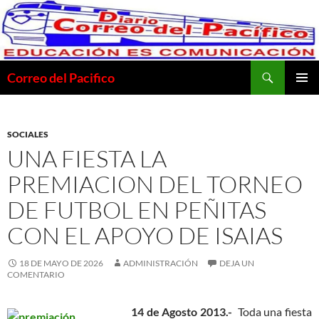
Saltar
al
contenido
Buscar
Correo del Pacifico
MENÚ
PRINCI
SOCIALES
UNA FIESTA LA
PREMIACION DEL TORNEO
DE FUTBOL EN PEÑITAS
CON EL APOYO DE ISAIAS
18 DE MAYO DE 2026
ADMINISTRACIÓN
DEJA UN
COMENTARIO
14 de Agosto 2013.-
Toda una fiesta