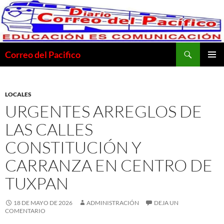
Saltar
al
contenido
Buscar
Correo del Pacifico
MENÚ
PRINCI
LOCALES
URGENTES ARREGLOS DE
LAS CALLES
CONSTITUCIÓN Y
CARRANZA EN CENTRO DE
TUXPAN
18 DE MAYO DE 2026
ADMINISTRACIÓN
DEJA UN
COMENTARIO