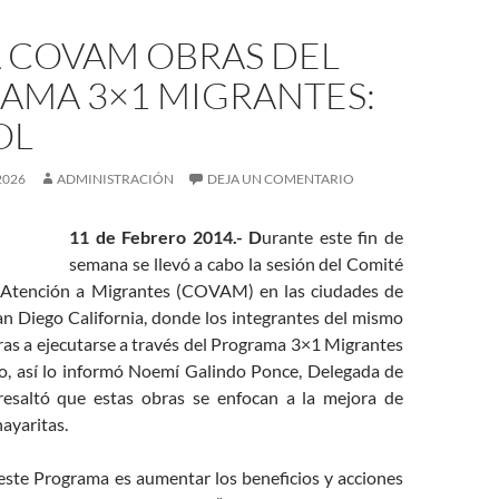
A COVAM OBRAS DEL
AMA 3×1 MIGRANTES:
OL
2026
ADMINISTRACIÓN
DEJA UN COMENTARIO
11 de Febrero 2014.- D
urante este fin de
semana se llevó a cabo la sesión del Comité
y Atención a Migrantes (COVAM) en las ciudades de
an Diego California, donde los integrantes del mismo
ras a ejecutarse a través del Programa 3×1 Migrantes
o, así lo informó Noemí Galindo Ponce, Delegada de
resaltó que estas obras se enfocan a la mejora de
nayaritas.
 este Programa es aumentar los beneficios y acciones