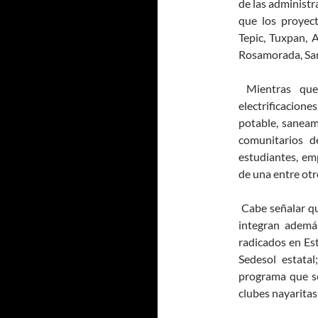
de las administr
que los proyec
Tepic, Tuxpan, A
Rosamorada, Sant
Mientras que 
electrificacion
potable, saneami
comunitarios d
estudiantes, em
de una entre otr
Cabe señalar qu
integran ademá
radicados en Est
Sedesol estata
programa que se
clubes nayaritas