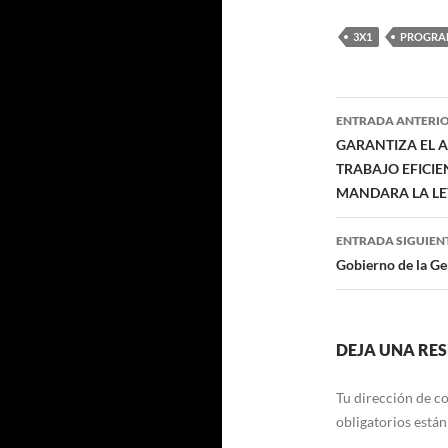
3X1
PROGRA
Navegaci
ENTRADA ANTERI
de
GARANTIZA EL A
TRABAJO EFICIE
entradas
MANDARA LA LE
ENTRADA SIGUIEN
Gobierno de la Ge
DEJA UNA RE
Tu dirección de co
obligatorios está