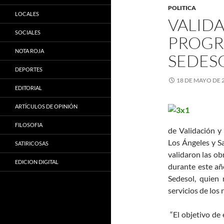
POLITICA
LOCALES
VALID
SOCIALES
PROGR
NOTA ROJA
SEDES
DEPORTES
18 DE MAYO DE 
EDITORIAL
ARTÍCULOS DE OPINIÓN
FILOSOFIA
de Validación 
Los Ángeles y S
SATIRICOSAS
validaron las ob
EDICION DIGITAL
durante este añ
Sedesol, quien 
servicios de los 
“El objetivo de