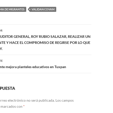
MA DE MIGRANTES
VALIDAN COVAM
ón
OR
UDITOR GENERAL, ROY RUBIO SALAZAR, REALIZAR UN
NTE Y HACE EL COMPROMISO DE REGIRSE POR LO QUE
Y.
TE
nte mejora planteles educativos en Tuxpan
SPUESTA
rreo electrónico no será publicada.
Los campos
n marcados con
*