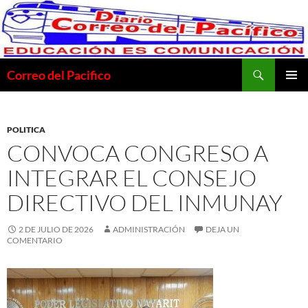
Saltar
al
contenido
Buscar
Correo del Pacifico
MENÚ
PRINCI
POLITICA
CONVOCA CONGRESO A
INTEGRAR EL CONSEJO
DIRECTIVO DEL INMUNAY
2 DE JULIO DE 2026
ADMINISTRACIÓN
DEJA UN
COMENTARIO