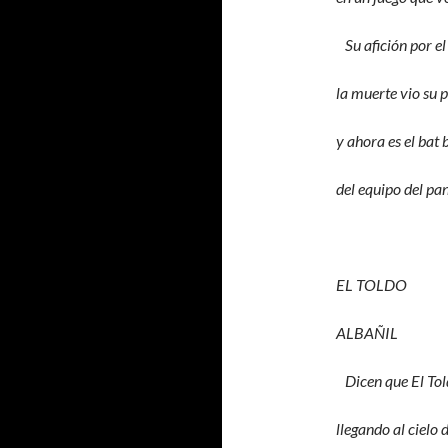
Su afición por el
la muerte vio su 
y ahora es el bat 
del equipo del pa
EL TOLDO
ALBAÑIL
Dicen que El Tol
llegando al cielo 