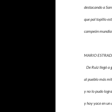
destacando a Sant
que pal topillo es
campeón mundial 
MARIO ESTRAD
De Ruiz llegó a 
al pueblo más mi
y no lo pudo logr
y hoy yace en un 