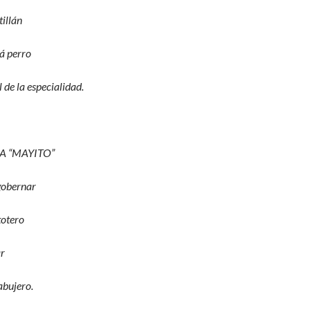
illán
tá perro
de la especialidad.
A “MAYITO”
gobernar
totero
ar
abujero.