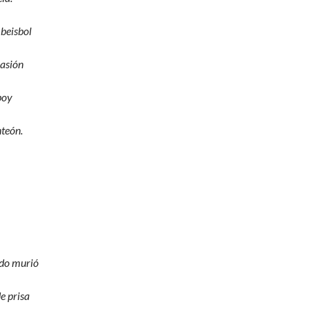
 beisbol
pasión
boy
nteón.
do murió
de prisa