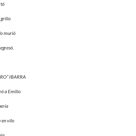
rtó
 grillo
do murió
regresò.
RRO” IBARRA
vó a Emilio
uería
 en vilo
ía.