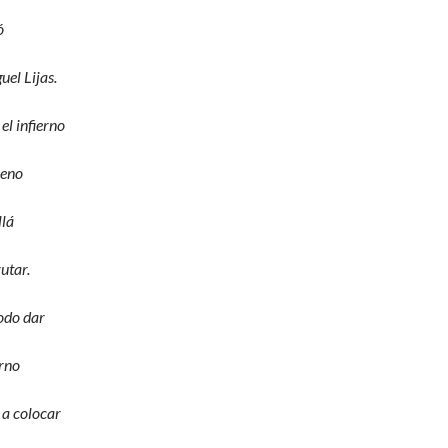
ó
el Lijas.
el infierno
reno
llá
rutar.
odo dar
erno
 a colocar