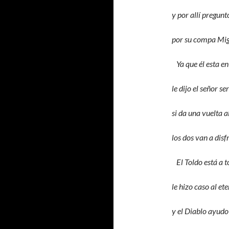
y por allí pregunt
por su compa Migu
Ya que él esta en 
le dijo el señor se
si da una vuelta a
los dos van a disf
El Toldo está a t
le hizo caso al et
y el Diablo ayudo