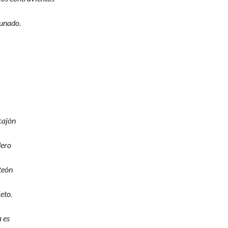
tunado.
cajón
dero
teón
eto.
 es