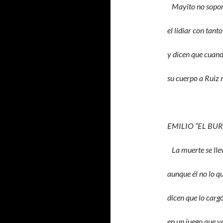
Mayito no sopo
el lidiar con tanto
y dicen que cuan
su cuerpo a Ruiz 
EMILIO “EL BU
La muerte se lle
aunque él no lo q
dicen que lo cargó
en un juego que ve