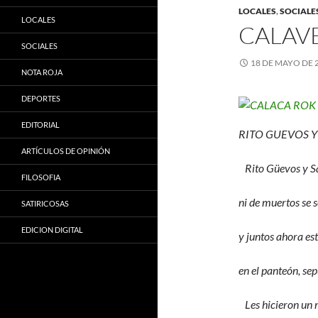
LOCALES
,
SOCIALE
LOCALES
CALAV
SOCIALES
18 DE MAYO DE 
NOTA ROJA
DEPORTES
EDITORIAL
RITO GUEVOS Y
ARTÍCULOS DE OPINIÓN
Rito Güevos y Sa
FILOSOFIA
ni de muertos se 
SATIRICOSAS
EDICION DIGITAL
y juntos ahora es
en el panteón, sep
Les hicieron un