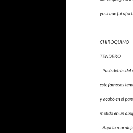
yo si que fui afor
CHIROQUINO
TENDERO
Pasó detrás del 
este famosos ten
y acabó en el pan
metido en un abuj
Aquí la moraleja