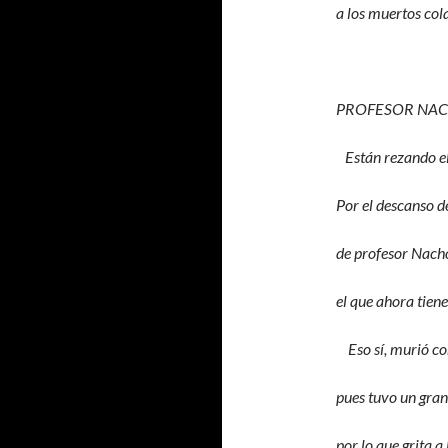
a los muertos col
PROFESOR NA
Están rezando el
Por el descanso d
de profesor Nac
el que ahora tien
Eso sí, murió co
pues tuvo un gra
por lo que grita a