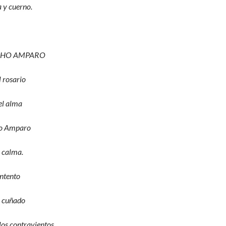
a y cuerno.
CHO AMPARO
 rosario
el alma
ho Amparo
e calma.
ntento
n cuñado
 los contravientos