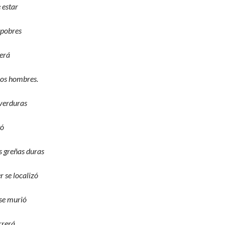
 estar
 pobres
rerá
os hombres.
verduras
tó
as greñas duras
 se localizó
 se murió
rrerá