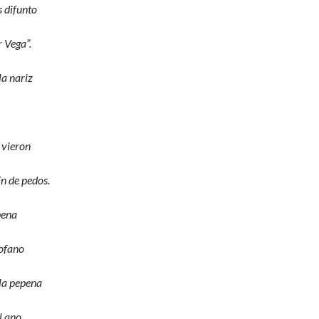
s difunto
r Vega”.
a nariz
 vieron
ín de pedos.
pena
rofano
la pepena
l ano.