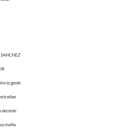
 SANCHEZ
OR
re la gente
 extrañan
s decente
 su maña.