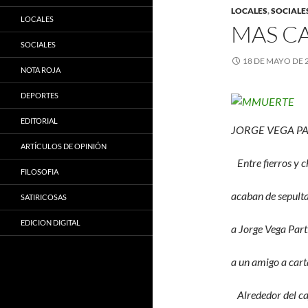
LOCALES
,
SOCIALE
LOCALES
MAS CA
SOCIALES
18 DE MAYO DE 
NOTA ROJA
DEPORTES
EDITORIAL
JORGE VEGA P
ARTÍCULOS DE OPINIÓN
Entre fierros y c
FILOSOFIA
acaban de sepult
SATIRICOSAS
EDICION DIGITAL
a Jorge Vega Part
a un amigo a cart
Alrededor del ca