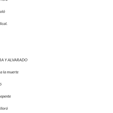
voló
ical.
A Y ALVARADO
a la muerte
ó
repente
lloró