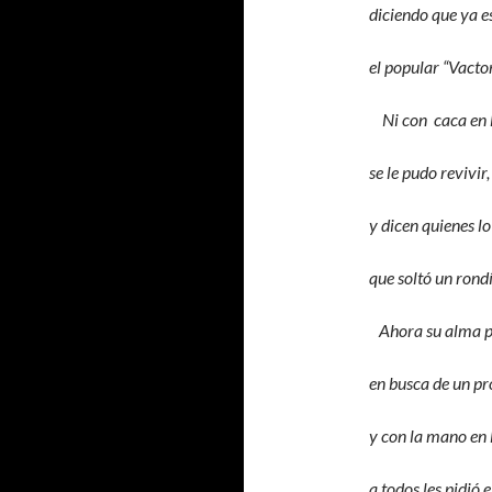
diciendo que ya e
el popular “Vacto
Ni con caca en l
se le pudo revivir,
y dicen quienes lo
que soltó un rond
Ahora su alma 
en busca de un p
y con la mano en 
a todos les pidió e