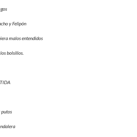
mgos
acho y Felipón
biera malos entendidos
los bolsillos.
TIDA
 putos
andalera