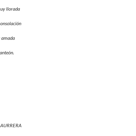
uy llorada
consolación
a amada
panteón.
E AURRERA