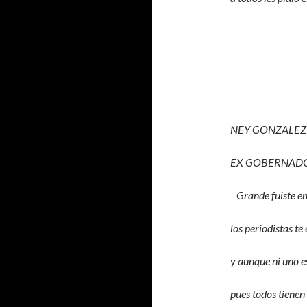
NEY GONZALEZ
EX GOBERNAD
Grande fuiste ent
los periodistas te
y aunque ni uno e
pues todos tienen