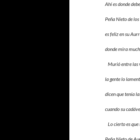
Ahí es donde debe
Peña Nieto de los
es feliz en su Aur
donde mira much
Murió entre las 
la gente lo lamen
dicen que tenía l
cuando su cadáver
Lo cierto es que
Peña Nieto de Au