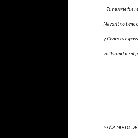
Tu muerte fue m
Nayarit no tiene 
y Charo tu espos
va llorándote al 
PEÑA NIETO D