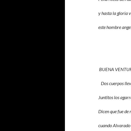
y hasta la gloria 
este hombre angel
BUENA VENTUR
Dos cuerpos llev
Juntitos los agarr
Dicen que fue de 
cuando Alvarado 