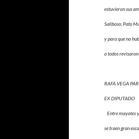
estuvieron sus a
Saliboso, Pato M
y para que no hu
a todos revisaron 
RAFA VEGA PAR
EX DIPUTADO
Entre mayates y
se traen gran esc