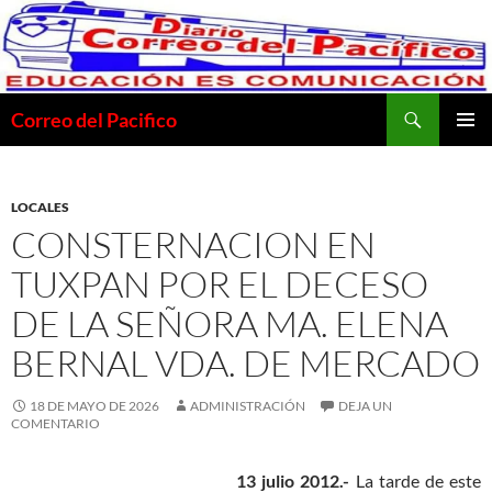
Saltar
al
contenido
Buscar
Correo del Pacifico
MENÚ
PRINCI
LOCALES
CONSTERNACION EN
TUXPAN POR EL DECESO
DE LA SEÑORA MA. ELENA
BERNAL VDA. DE MERCADO
18 DE MAYO DE 2026
ADMINISTRACIÓN
DEJA UN
COMENTARIO
13 julio 2012.-
La tarde de este