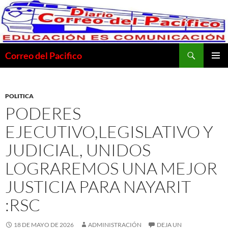
Saltar
al
contenido
Buscar
Correo del Pacifico
MENÚ
PRINCI
POLITICA
PODERES
EJECUTIVO,LEGISLATIVO Y
JUDICIAL, UNIDOS
LOGRAREMOS UNA MEJOR
JUSTICIA PARA NAYARIT
:RSC
18 DE MAYO DE 2026
ADMINISTRACIÓN
DEJA UN