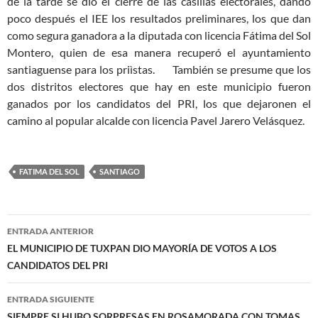
de la tarde se dio el cierre de las casillas electorales, dando
poco después el IEE los resultados preliminares, los que dan
como segura ganadora a la diputada con licencia Fátima del Sol
Montero, quien de esa manera recuperó el ayuntamiento
santiaguense para los priìstas.
También se presume que los
dos distritos electores que hay en este municipio fueron
ganados por los candidatos del PRI, los que dejaronen el
camino al popular alcalde con licencia Pavel Jarero Velásquez.
FATIMA DEL SOL
SANTIAGO
Navegación
ENTRADA ANTERIOR
de
EL MUNICIPIO DE TUXPAN DIO MAYORÍA DE VOTOS A LOS
CANDIDATOS DEL PRI
entradas
ENTRADA SIGUIENTE
SIEMPRE SI HUBO SORPRESAS EN ROSAMORADA CON TOMAS