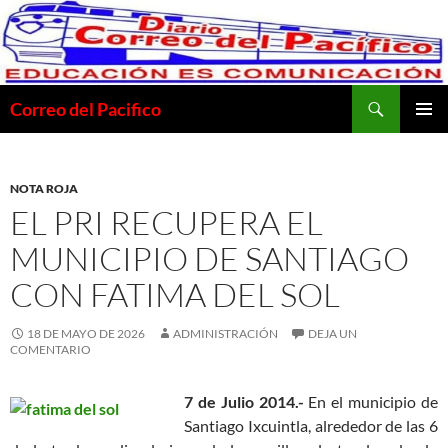
Saltar
al
contenido
Buscar
Correo del Pacifico
MENÚ
PRINCI
NOTA ROJA
EL PRI RECUPERA EL
MUNICIPIO DE SANTIAGO
CON FATIMA DEL SOL
18 DE MAYO DE 2026
ADMINISTRACIÓN
DEJA UN
COMENTARIO
7 de Julio 2014.-
En el municipio de
Santiago Ixcuintla, alrededor de las 6