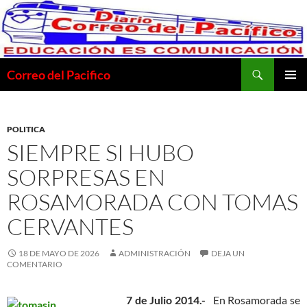
Saltar
al
contenido
Buscar
Correo del Pacifico
MENÚ
PRINCI
POLITICA
SIEMPRE SI HUBO
SORPRESAS EN
ROSAMORADA CON TOMAS
CERVANTES
18 DE MAYO DE 2026
ADMINISTRACIÓN
DEJA UN
COMENTARIO
7 de Julio 2014.-
En Rosamorada se