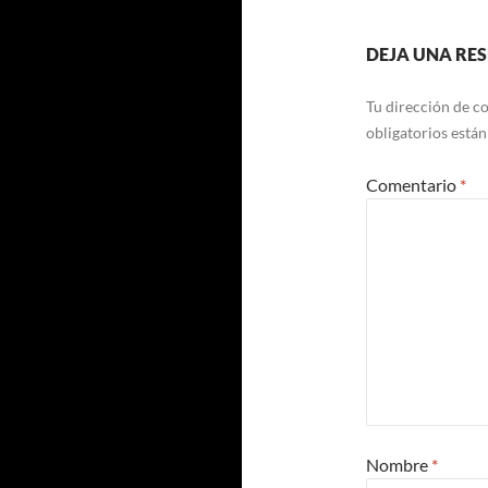
DEJA UNA RE
Tu dirección de co
obligatorios está
Comentario
*
Nombre
*