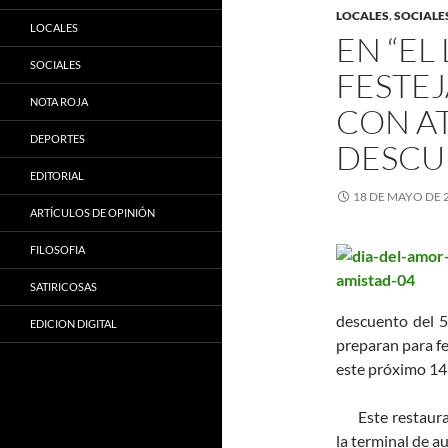
LOCALES
,
SOCIALE
LOCALES
EN “EL
SOCIALES
FESTEJ
NOTA ROJA
CON A
DEPORTES
DESCU
EDITORIAL
18 DE MAYO DE 
ARTÍCULOS DE OPINIÓN
FILOSOFIA
SATIRICOSAS
descuento del 5
EDICION DIGITAL
preparan para fe
este próximo 14 
Este restaurant
la terminal de a