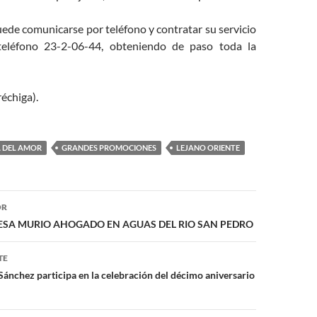
ede comunicarse por teléfono y contratar su servicio
 teléfono 23-2-06-44, obteniendo de paso toda la
échiga).
A DEL AMOR
GRANDES PROMOCIONES
LEJANO ORIENTE
ón
OR
RESA MURIO AHOGADO EN AGUAS DEL RIO SAN PEDRO
TE
Sánchez participa en la celebración del décimo aniversario