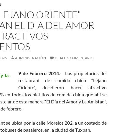
S
 LEJANO ORIENTE”
AN EL DIA DEL AMOR
TRACTIVOS
ENTOS
2026
ADMINISTRACIÓN
DEJA UN COMENTARIO
9 de Febrero 2014.-
Los propietarios del
restaurant de comida china “Lejano
Oriente”, decidieron hacer atractivo
% en todos los platillos de comida china que ahí se
stejar de esta manera “El Día del Amor y La Amistad”,
de febrero.
 se ubica por la calle Morelos 202, a un costado de
utobuses de pasajeros, en la ciudad de Tuxpan.