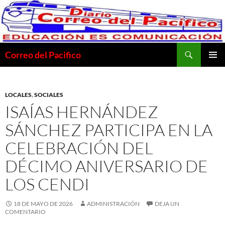
Saltar
al
contenido
Buscar
Correo del Pacifico
MENÚ
PRINCI
LOCALES
,
SOCIALES
ISAÍAS HERNÁNDEZ
SÁNCHEZ PARTICIPA EN LA
CELEBRACIÓN DEL
DÉCIMO ANIVERSARIO DE
LOS CENDI
18 DE MAYO DE 2026
ADMINISTRACIÓN
DEJA UN
COMENTARIO