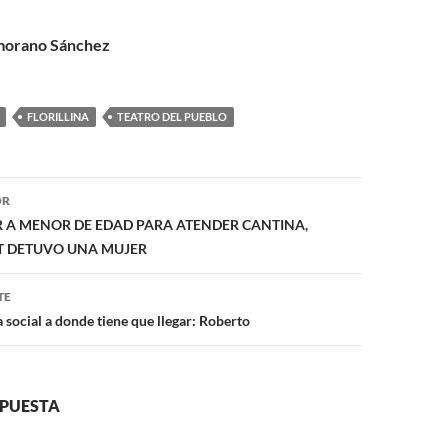
amorano Sánchez
FLORILLINA
TEATRO DEL PUEBLO
ón
OR
 A MENOR DE EDAD PARA ATENDER CANTINA,
IT DETUVO UNA MUJER
TE
a social a donde tiene que llegar: Roberto
SPUESTA