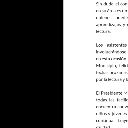
Sin duda, el co
en su área es un
quienes pued
aprendizajes y 
lectura.
Los asistente
involucrándose 
en esta ocasión. 
Municipio, feli
fechas próximas,
por la lectura y l
El Presidente M
todas las facil
encuentra conve
niños y jóvenes
continuar tray
calidad.