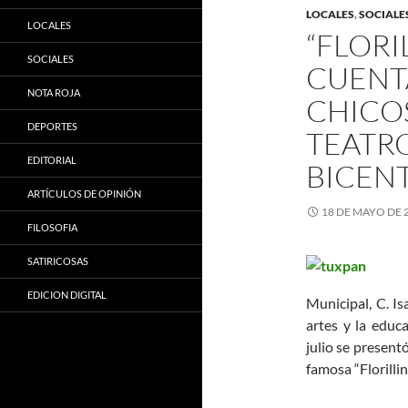
LOCALES
,
SOCIALE
LOCALES
“FLORI
SOCIALES
CUENT
NOTA ROJA
CHICOS
DEPORTES
TEATR
EDITORIAL
BICEN
ARTÍCULOS DE OPINIÓN
18 DE MAYO DE 
FILOSOFIA
SATIRICOSAS
EDICION DIGITAL
Municipal, C. Is
artes y la educ
julio se present
famosa “Florilli