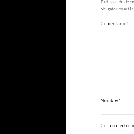
Tu dirección de co
obligatorios está
Comentario
*
Nombre
*
Correo electrón