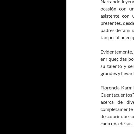
Narrando leyenda
ocasión con un 
asistente con 
presentes, desde
padres de famili
tan peculiar en 
Evidentemente, 
enriquecidas por
su talento y sel
grandes y llevar
Florencia Karmi
Cuentacuentos”,
acerca de div
completamente
descubrir que su
cada una de sus