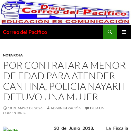
Saltar
al
contenido
Buscar
Correo del Pacifico
MENÚ
PRINCI
NOTA ROJA
POR CONTRATAR A MENOR
DE EDAD PARA ATENDER
CANTINA, POLICIA NAYARIT
DETUVO UNA MUJER
18 DE MAYO DE 2026
ADMINISTRACIÓN
DEJA UN
COMENTARIO
30 de Junio 2013.
La Fiscalía