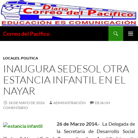
Saltar
al
contenido
Buscar
Correo del Pacifico
MENÚ
PRINCI
LOCALES
,
POLITICA
INAUGURA SEDESOL OTRA
ESTANCIA INFANTIL EN EL
NAYAR
18 DE MAYO DE 2026
ADMINISTRACIÓN
DEJA UN
COMENTARIO
26 de Marzo 2014.-
La Delegada de
la Secretaría de Desarrollo Social