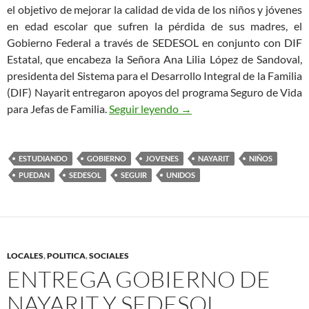
el objetivo de mejorar la calidad de vida de los niños y jóvenes
en edad escolar que sufren la pérdida de sus madres, el
Gobierno Federal a través de SEDESOL en conjunto con DIF
Estatal, que encabeza la Señora Ana Lilia López de Sandoval,
presidenta del Sistema para el Desarrollo Integral de la Familia
(DIF) Nayarit entregaron apoyos del programa Seguro de Vida
GOBIERNO DE NAYARIT 
para Jefas de Familia.
Seguir leyendo
→
ESTUDIANDO
GOBIERNO
JOVENES
NAYARIT
NIÑOS
PUEDAN
SEDESOL
SEGUIR
UNIDOS
LOCALES
,
POLITICA
,
SOCIALES
ENTREGA GOBIERNO DE
NAYARIT Y SEDESOL