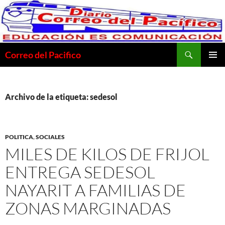
Saltar
al
contenido
Buscar
Correo del Pacifico
MENÚ
PRINCI
Archivo de la etiqueta: sedesol
POLITICA
,
SOCIALES
MILES DE KILOS DE FRIJOL
ENTREGA SEDESOL
NAYARIT A FAMILIAS DE
ZONAS MARGINADAS