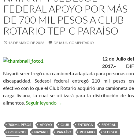
FEDERAL APOYO POR MÁS
DE 700 MIL PESOS A CLUB
ROTARIO TEPIC PARAÍSO
18 DE MAYO DE 2026
DEJA UN COMENTARIO
12 de Julio del
2017.-
DIF
Nayarit se entregó una camioneta adaptada para personas con
discapacidad. Sedesol federal entregó 210 mil pesos en
efectivo con lo que el Club Rotario adquirió una camioneta de
carga liviana, la cual se utilizará para la distribución de los
ENTREGA GOBIERNO DE NAYARIT Y
alimentos.
Seguir leyendo
→
700 MIL PESOS
APOYO
CLUB
ENTREGA
FEDERAL
GOBIERNO
NAYARIT
PARAÍSO
ROTARIO
SEDESOL