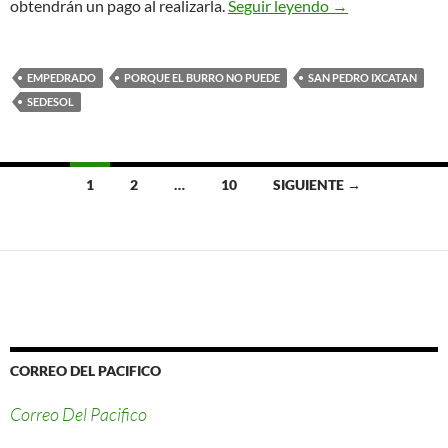
PORQUE EL BU
obtendrán un pago al realizarla.
Seguir leyendo
→
EMPEDRADO
PORQUE EL BURRO NO PUEDE
SAN PEDRO IXCATAN
SEDESOL
Ir
1
2
…
10
SIGUIENTE →
a
las
entradas
CORREO DEL PACIFICO
Correo Del Pacifico