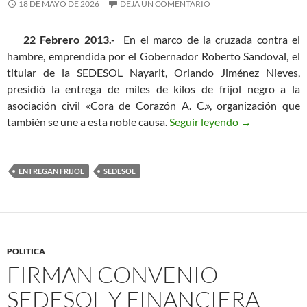
18 DE MAYO DE 2026
DEJA UN COMENTARIO
22 Febrero 2013.-
En el marco de la cruzada contra el
hambre, emprendida por el Gobernador Roberto Sandoval, el
titular de la SEDESOL Nayarit, Orlando Jiménez Nieves,
presidió la entrega de miles de kilos de frijol negro a la
asociación civil «Cora de Corazón A. C.», organización que
Miles de kilos
también se une a esta noble causa.
Seguir leyendo
→
ENTREGAN FRIJOL
SEDESOL
POLITICA
FIRMAN CONVENIO
SEDESOL Y FINANCIERA