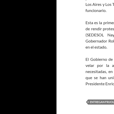
Los Aires y Los T
funcionario.
Esta es la prime
de rendir protes
(SEDESOL Naya
Gobernador Rob
en el estado.
El Gobierno de
velar por la a
necesitadas, en 
que se han uni
Presidente Enri
ENTREGAN FRIJO