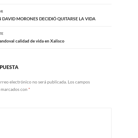
ón
OR
 DAVID MORONES DECIDIÓ QUITARSE LA VIDA
TE
ndoval calidad de vida en Xalisco
SPUESTA
rreo electrónico no será publicada.
Los campos
n marcados con
*