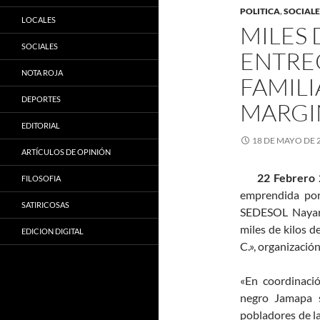
POLITICA
,
SOCIALE
LOCALES
MILES 
SOCIALES
ENTREG
NOTA ROJA
FAMILI
DEPORTES
MARGI
EDITORIAL
18 DE MAYO DE 
ARTÍCULOS DE OPINIÓN
22 Febrero 
FILOSOFIA
emprendida por
SATIRICOSAS
SEDESOL Nayari
miles de kilos de
EDICION DIGITAL
C.», organizació
«En coordinación
negro Jamapa 
pobladores de l